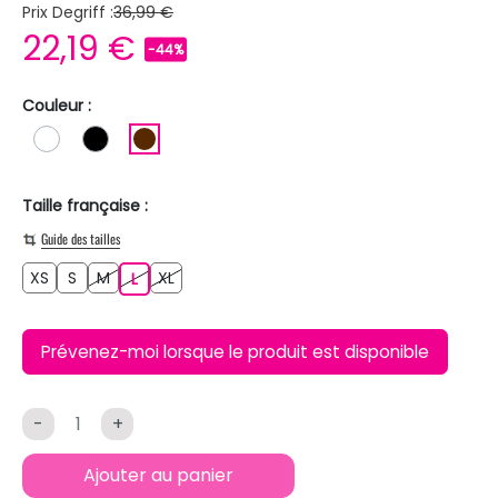
Prix Degriff :
36,99 €
22,19 €
-44%
Couleur :
BLANC
NOIR
MARRON
Taille française :
Guide des tailles
XS
S
M
XL
XS
S
M
L
XL
L
Prévenez-moi lorsque le produit est disponible
-
+
Ajouter au panier