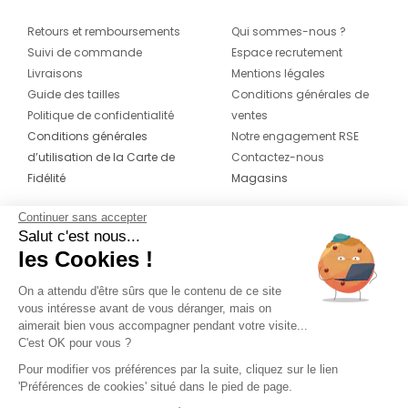
Retours et remboursements
Qui sommes-nous ?
Suivi de commande
Espace recrutement
Livraisons
Mentions légales
Guide des tailles
Conditions générales de
Politique de confidentialité
ventes
Conditions générales
Notre engagement RSE
d’utilisation de la Carte de
Contactez-nous
Fidélité
Magasins
Continuer sans accepter
CONTACT
SUIVEZ-NOUS SUR LES
Salut c'est nous...
RÉSEAUX
les Cookies !
04 42 20 78 42
Du lundi au jeudi de 8h30 à 16h30 & le
On a attendu d'être sûrs que le contenu de ce site
vous intéresse avant de vous déranger, mais on
vendredi de 8h30 à 15h30
aimerait bien vous accompagner pendant votre visite...
C'est OK pour vous ?
Pour modifier vos préférences par la suite, cliquez sur le lien
'Préférences de cookies' situé dans le pied de page.