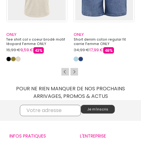
ONLY
ONLY
Tee shirt col v coeur brodé motif
Short denim coton regular fit
léopard Femme ONLY
carrie Femme ONLY
16,99 €
9,59 €
34,99 €
17,99 €
43%
48%
POUR NE RIEN MANQUER DE NOS PROCHAINS
ARRIVAGES, PROMOS & ACTUS
INFOS PRATIQUES
L'ENTREPRISE