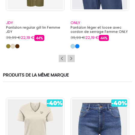
JDY
ONLY
Pantalon regular gill lin Femme
Pantalon léger et loose avec
JDY
cordon de serrage Femme ONLY
39,99 €
22,19 €
39,99 €
22,19 €
44%
44%
PRODUITS DE LA MÊME MARQUE