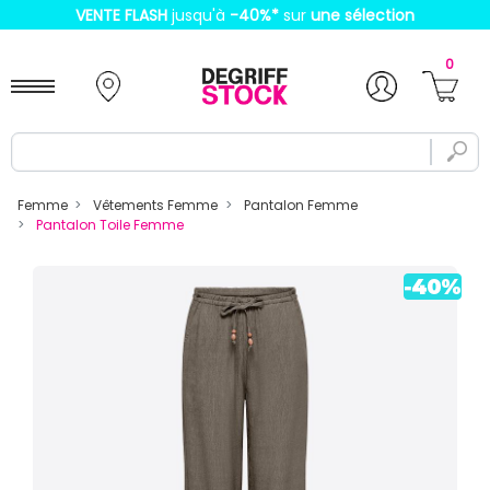
VENTE FLASH
jusqu'à
-40%
*
sur
une sélection
0
Femme
Vêtements Femme
Pantalon Femme
Pantalon Toile Femme