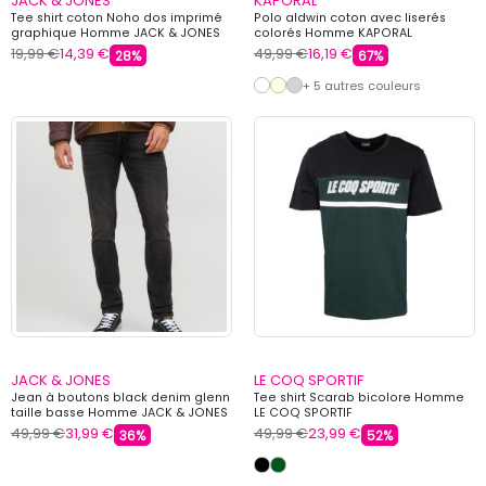
JACK & JONES
KAPORAL
Tee shirt coton Noho dos imprimé
Polo aldwin coton avec liserés
graphique Homme JACK & JONES
colorés Homme KAPORAL
19,99 €
14,39 €
49,99 €
16,19 €
28%
67%
+ 5 autres couleurs
JACK & JONES
LE COQ SPORTIF
Jean à boutons black denim glenn
Tee shirt Scarab bicolore Homme
taille basse Homme JACK & JONES
LE COQ SPORTIF
49,99 €
31,99 €
49,99 €
23,99 €
36%
52%