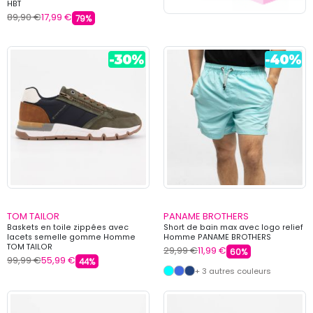
HBT
89,90 €
17,99 €
79%
TOM TAILOR
PANAME BROTHERS
Baskets en toile zippées avec
Short de bain max avec logo relief
lacets semelle gomme Homme
Homme PANAME BROTHERS
TOM TAILOR
29,99 €
11,99 €
60%
99,99 €
55,99 €
44%
+ 3 autres couleurs