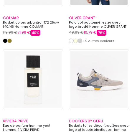
COLMAR
OLIVER GRANT
Basket colors urbantrail 172 25aw
Polo col boutonné lester avec
t40/46 Homme COLMAR
logo brodé Homme OLIVER GRANT
119,99 €
71,99 €
49,99 €
10,79 €
40%
78%
+ 5 autres couleurs
RIVIERA PRIVE
DOCKERS BY GERLI
Eau de parfum homme yes!
Baskets toiles décontractées avec
Homme RIVIERA PRIVE
logo et lacets élastiques Homme