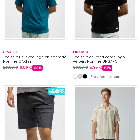
OAKLEY
UNGARO
Tee shirt uni avec logo en dégradé
Tee shirt col rond coton logo
Homme OAKLEY
velours Homme UNGARO
29,99 €
19,99 €
39,90 €
15,35 €
33%
61%
+ 6 autres couleurs