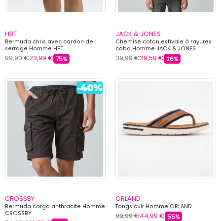
HBT
JACK & JONES
Bermuda chris avec cordon de
Chemise coton estivale à rayures
serrage Homme HBT
coba Homme JACK & JONES
99,90 €
23,99 €
39,99 €
29,59 €
75%
26%
CROSSBY
ORLAND
Bermuda cargo anthracite Homme
Tongs cuir Homme ORLAND
CROSSBY
99,99 €
44,99 €
55%