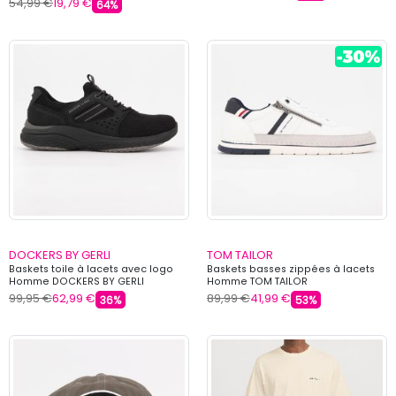
54,99 €
19,79 €
64%
DOCKERS BY GERLI
TOM TAILOR
Baskets toile à lacets avec logo
Baskets basses zippées à lacets
Homme DOCKERS BY GERLI
Homme TOM TAILOR
99,95 €
62,99 €
89,99 €
41,99 €
36%
53%