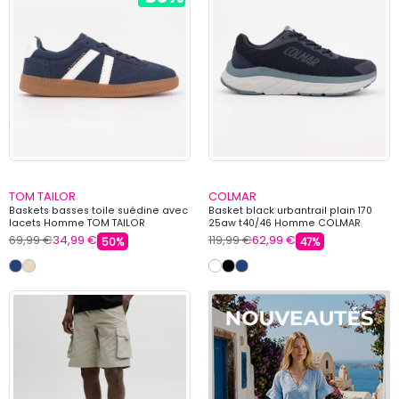
TOM TAILOR
COLMAR
Baskets basses toile suédine avec
Basket black urbantrail plain 170
lacets Homme TOM TAILOR
25aw t40/46 Homme COLMAR
69,99 €
34,99 €
119,99 €
62,99 €
50%
47%