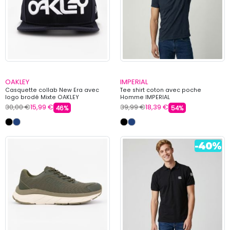
OAKLEY
IMPERIAL
Casquette collab New Era avec
Tee shirt coton avec poche
logo brodé Mixte OAKLEY
Homme IMPERIAL
30,00 €
15,99 €
39,99 €
18,39 €
46%
54%