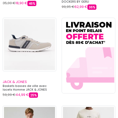
DOCKERS BY GERLI
35,00 €
18,90 €
46%
99,95 €
62,99 €
36%
JACK & JONES
Baskets basses de ville avec
lacets Homme JACK & JONES
59,99 €
44,99 €
25%