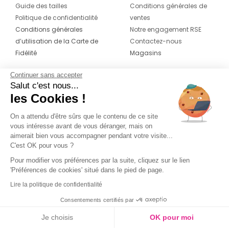
Guide des tailles
Conditions générales de
Politique de confidentialité
ventes
Conditions générales
Notre engagement RSE
d’utilisation de la Carte de
Contactez-nous
Fidélité
Magasins
Continuer sans accepter
CONTACT
SUIVEZ-NOUS SUR LES
Salut c'est nous...
RÉSEAUX
les Cookies !
04 42 20 78 42
Du lundi au jeudi de 8h30 à 16h30 & le
On a attendu d'être sûrs que le contenu de ce site
vous intéresse avant de vous déranger, mais on
vendredi de 8h30 à 15h30
aimerait bien vous accompagner pendant votre visite...
C'est OK pour vous ?
Pour modifier vos préférences par la suite, cliquez sur le lien
'Préférences de cookies' situé dans le pied de page.
Lire la politique de confidentialité
Consentements certifiés par
Je choisis
OK pour moi