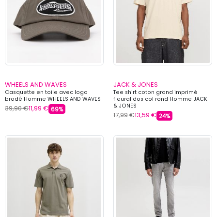
WHEELS AND WAVES
JACK & JONES
Casquette en toile avec logo
Tee shirt coton grand imprimé
brodé Homme WHEELS AND WAVES
fleural dos col rond Homme JACK
& JONES
39,90 €
11,99 €
69%
17,99 €
13,59 €
24%