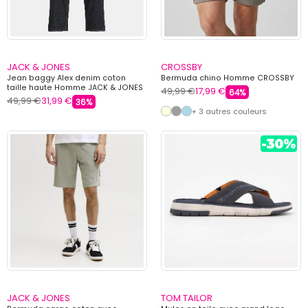
JACK & JONES
CROSSBY
Jean baggy Alex denim coton
Bermuda chino Homme CROSSBY
taille haute Homme JACK & JONES
49,99 €
17,99 €
64%
49,99 €
31,99 €
36%
+ 3 autres couleurs
JACK & JONES
TOM TAILOR