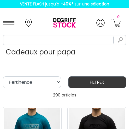
VENTE FLASH
jusqu'à
-40%
*
sur
une sélection
0
Cadeaux pour papa
FILTRER
290 articles