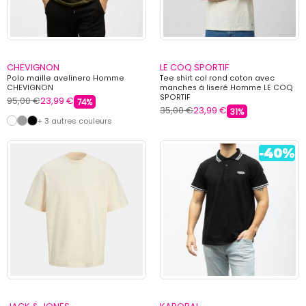
CHEVIGNON
LE COQ SPORTIF
Polo maille avelinero Homme
Tee shirt col rond coton avec
CHEVIGNON
manches à liseré Homme LE COQ
SPORTIF
95,00 €
23,99 €
74%
35,00 €
23,99 €
31%
+ 3 autres couleurs