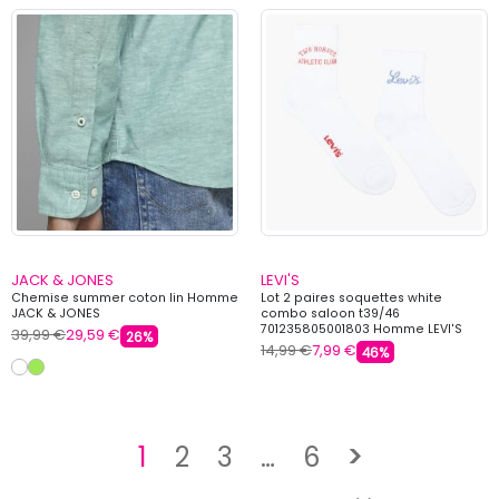
JACK & JONES
LEVI'S
Chemise summer coton lin Homme
Lot 2 paires soquettes white
JACK & JONES
combo saloon t39/46
701235805001803 Homme LEVI'S
39,99 €
29,59 €
26%
14,99 €
7,99 €
46%
Suivant
1
2
3
…
6
>