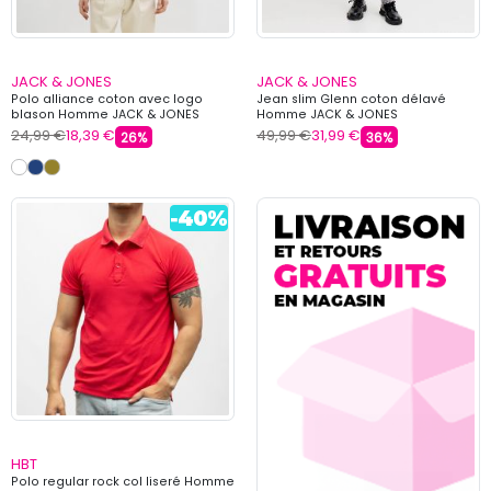
JACK & JONES
JACK & JONES
Polo alliance coton avec logo
Jean slim Glenn coton délavé
blason Homme JACK & JONES
Homme JACK & JONES
24,99 €
18,39 €
49,99 €
31,99 €
26%
36%
HBT
Polo regular rock col liseré Homme