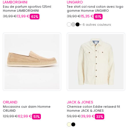
LAMBORGHINI
UNGARO
Eau de parfum sportivo 125ml
Tee shirt col rond coton avec logo
Homme LAMBORGHINI
gomme Homme UNGARO
36,99 €
13,99 €
39,90 €
15,35 €
62%
61%
+ 6 autres couleurs
ORLAND
JACK & JONES
Mocassins cuir daim Homme
Chemise coton Eddie relaxed fit
ORLAND
Homme JACK & JONES
129,99 €
62,99 €
59,99 €
39,99 €
51%
33%