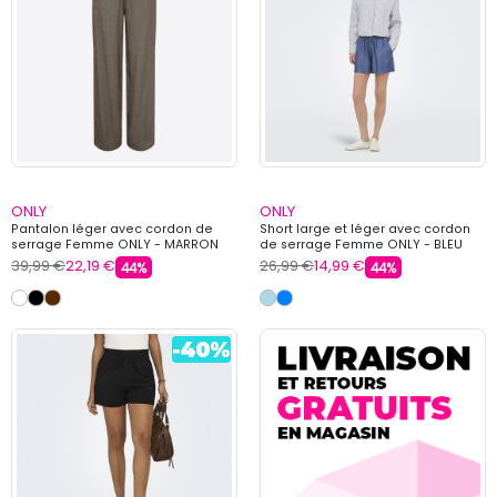
ONLY
ONLY
Pantalon léger avec cordon de
Short large et léger avec cordon
serrage Femme ONLY - MARRON
de serrage Femme ONLY - BLEU
39,99 €
22,19 €
26,99 €
14,99 €
44%
44%