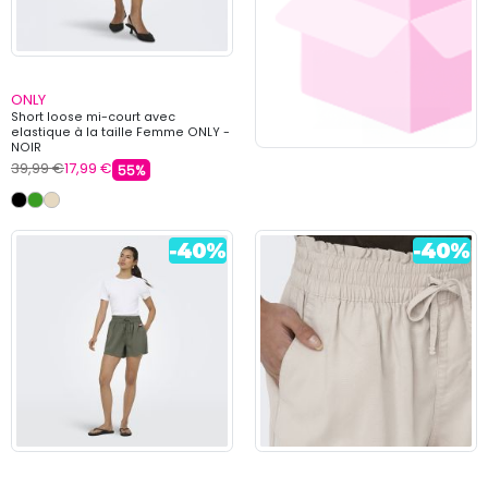
ONLY
Short loose mi-court avec
elastique à la taille Femme ONLY -
NOIR
39,99 €
17,99 €
55%