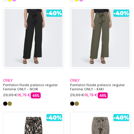
ONLY
ONLY
Pantalon fluide palazzo regular
Pantalon fluide palazzo regular
Femme ONLY - NOIR
Femme ONLY - KAKI
29,99 €
16,79 €
29,99 €
16,79 €
44%
44%