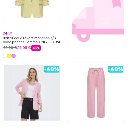
ONLY
Blazer col à revers manches 7/8
avec poches Femme ONLY - JAUNE
49,99 €
26,99 €
46%