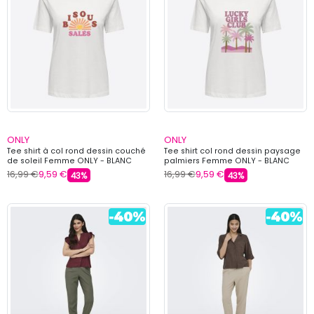
ONLY
ONLY
Tee shirt à col rond dessin couché
Tee shirt col rond dessin paysage
de soleil Femme ONLY - BLANC
palmiers Femme ONLY - BLANC
16,99 €
9,59 €
16,99 €
9,59 €
43%
43%